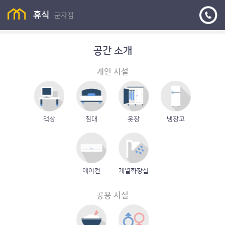
카카오톡 ID
휴식 군자점 (플친)
휴식
군자점
공간 소개
개인 시설
책상
침대
옷장
냉장고
에어컨
개별화장실
공용 시설